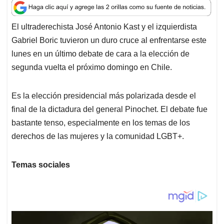
a
c
n
a
r
t
e
k
i
e
El ultraderechista José Antonio Kast y el izquierdista
s
b
e
l
a
Gabriel Boric tuvieron un duro cruce al enfrentarse este
A
o
d
d
p
o
I
s
lunes en un último debate de cara a la elección de
p
k
n
segunda vuelta el próximo domingo en Chile.
Es la elección presidencial más polarizada desde el
final de la dictadura del general Pinochet. El debate fue
bastante tenso, especialmente en los temas de los
derechos de las mujeres y la comunidad LGBT+.
Temas sociales