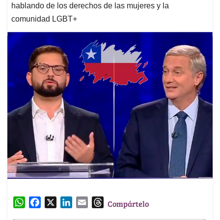
hablando de los derechos de las mujeres y la
comunidad LGBT+
W
F
X
L
E
T
Compártelo
h
a
i
m
h