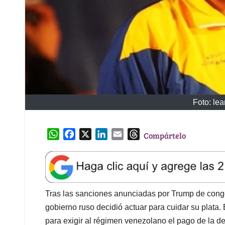
Foto: le
W
F
X
L
E
T
Compártelo
h
a
i
m
h
a
c
n
a
r
t
e
k
i
e
s
b
e
l
a
A
o
d
d
Tras las sanciones anunciadas por Trump de cong
p
o
I
s
gobierno ruso decidió actuar para cuidar su plata.
p
k
n
para exigir al régimen venezolano el pago de la 