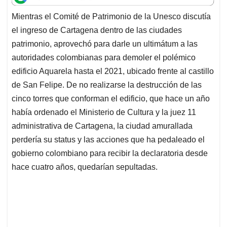
t
e
k
i
e
Mientras el Comité de Patrimonio de la Unesco discutía
s
b
e
l
a
el ingreso de Cartagena dentro de las ciudades
A
o
d
d
p
o
I
s
patrimonio, aprovechó para darle un ultimátum a las
p
k
n
autoridades colombianas para demoler el polémico
edificio Aquarela hasta el 2021, ubicado frente al castillo
de San Felipe. De no realizarse la destrucción de las
cinco torres que conforman el edificio, que hace un año
había ordenado el Ministerio de Cultura y la juez 11
administrativa de Cartagena, la ciudad amurallada
perdería su status y las acciones que ha pedaleado el
gobierno colombiano para recibir la declaratoria desde
hace cuatro años, quedarían sepultadas.