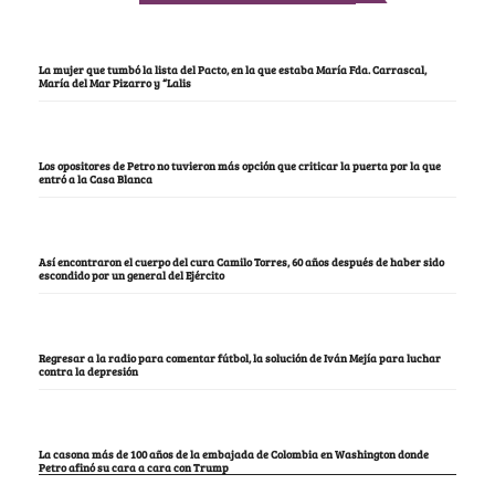
La mujer que tumbó la lista del Pacto, en la que estaba María Fda. Carrascal,
María del Mar Pizarro y “Lalis
Los opositores de Petro no tuvieron más opción que criticar la puerta por la que
entró a la Casa Blanca
Así encontraron el cuerpo del cura Camilo Torres, 60 años después de haber sido
escondido por un general del Ejército
Regresar a la radio para comentar fútbol, la solución de Iván Mejía para luchar
contra la depresión
La casona más de 100 años de la embajada de Colombia en Washington donde
Petro afinó su cara a cara con Trump