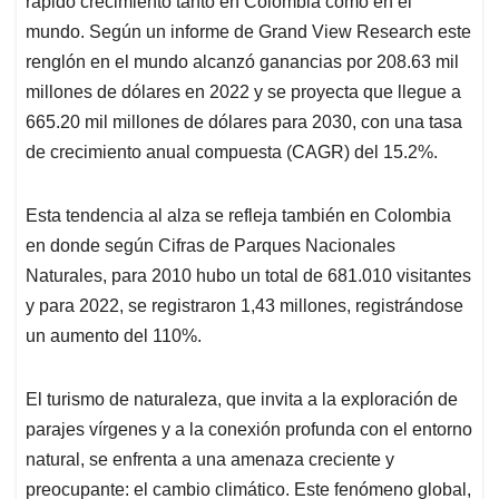
rápido crecimiento tanto en Colombia como en el
A
o
d
d
p
o
I
s
mundo. Según un informe de Grand View Research este
p
k
n
renglón en el mundo alcanzó ganancias por 208.63 mil
millones de dólares en 2022 y se proyecta que llegue a
665.20 mil millones de dólares para 2030, con una tasa
de crecimiento anual compuesta (CAGR) del 15.2%.
Esta tendencia al alza se refleja también en Colombia
en donde según Cifras de Parques Nacionales
Naturales, para 2010 hubo un total de 681.010 visitantes
y para 2022, se registraron 1,43 millones, registrándose
un aumento del 110%.
El turismo de naturaleza, que invita a la exploración de
parajes vírgenes y a la conexión profunda con el entorno
natural, se enfrenta a una amenaza creciente y
preocupante: el cambio climático. Este fenómeno global,