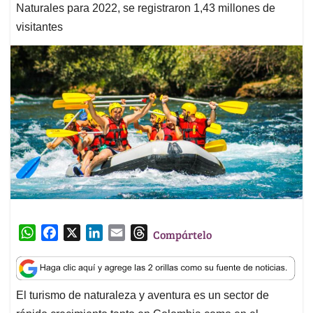
Naturales para 2022, se registraron 1,43 millones de
visitantes
W
F
X
L
E
T
Compártelo
h
a
i
m
h
a
c
n
a
r
t
e
k
i
e
El turismo de naturaleza y aventura es un sector de
s
b
e
l
a