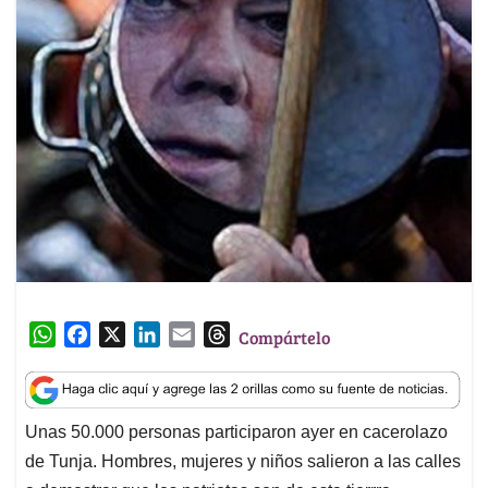
W
F
X
L
E
T
Compártelo
h
a
i
m
h
a
c
n
a
r
t
e
k
i
e
Unas 50.000 personas participaron ayer en cacerolazo
s
b
e
l
a
de Tunja. Hombres, mujeres y niños salieron a las calles
A
o
d
d