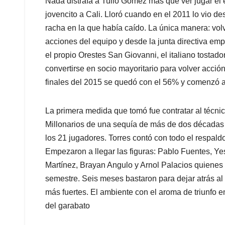
Nada distraía a Tulio Gómez más que ver jugar el 
jovencito a Cali. Lloró cuando en el 2011 lo vio d
racha en la que había caído. La única manera: vol
acciones del equipo y desde la junta directiva em
el propio Orestes San Giovanni, el italiano tostado
convertirse en socio mayoritario para volver acció
finales del 2015 se quedó con el 56% y comenzó 
La primera medida que tomó fue contratar al técni
Millonarios de una sequía de más de dos décadas s
los 21 jugadores. Torres contó con todo el respal
Empezaron a llegar las figuras: Pablo Fuentes, Yes
Martínez, Brayan Angulo y Arnol Palacios quienes 
semestre. Seis meses bastaron para dejar atrás al 
más fuertes. El ambiente con el aroma de triunfo 
del garabato