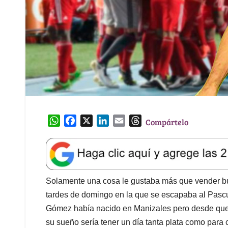
W
F
X
L
E
T
Compártelo
h
a
i
m
h
a
c
n
a
r
t
e
k
i
e
s
b
e
l
a
A
o
d
d
Solamente una cosa le gustaba más que vender bulto
p
o
I
s
tardes de domingo en la que se escapaba al Pascu
p
k
n
Gómez había nacido en Manizales pero desde que se
su sueño sería tener un día tanta plata como para c