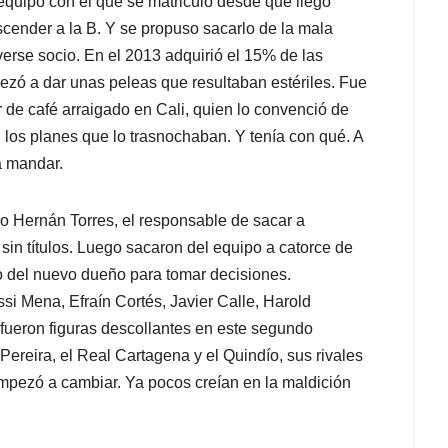
equipo con el que se matriculó desde que llegó
escender a la B. Y se propuso sacarlo de la mala
verse socio. En el 2013 adquirió el 15% de las
pezó a dar unas peleas que resultaban estériles. Fue
r de café arraigado en Cali, quien lo convenció de
n los planes que lo trasnochaban. Y tenía con qué. A
a mandar.
co Hernán Torres, el responsable de sacar a
in títulos. Luego sacaron del equipo a catorce de
do del nuevo dueño para tomar decisiones.
si Mena, Efraín Cortés, Javier Calle, Harold
fueron figuras descollantes en este segundo
Pereira, el Real Cartagena y el Quindío, sus rivales
empezó a cambiar. Ya pocos creían en la maldición