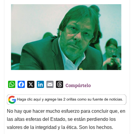
W
F
X
L
E
T
Compártelo
h
a
i
m
h
a
c
n
a
r
t
e
k
i
e
No hay que hacer mucho esfuerzo para concluir que, en
s
b
e
l
a
las altas esferas del Estado, se están perdiendo los
A
o
d
d
p
o
I
s
valores de la integridad y la ética. Son los hechos.