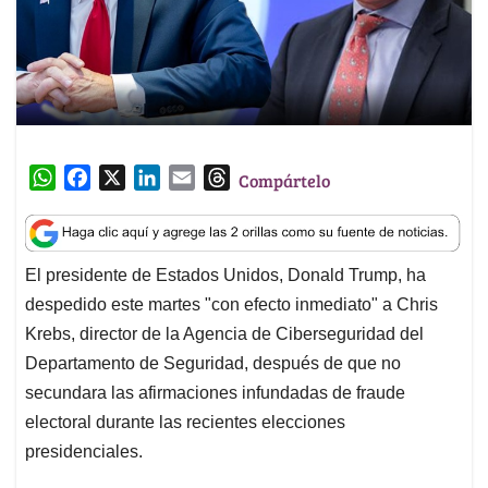
W
F
X
L
E
T
Compártelo
h
a
i
m
h
a
c
n
a
r
t
e
k
i
e
El presidente de Estados Unidos, Donald Trump, ha
s
b
e
l
a
despedido este martes "con efecto inmediato" a Chris
A
o
d
d
p
o
I
s
Krebs, director de la Agencia de Ciberseguridad del
p
k
n
Departamento de Seguridad, después de que no
secundara las afirmaciones infundadas de fraude
electoral durante las recientes elecciones
presidenciales.