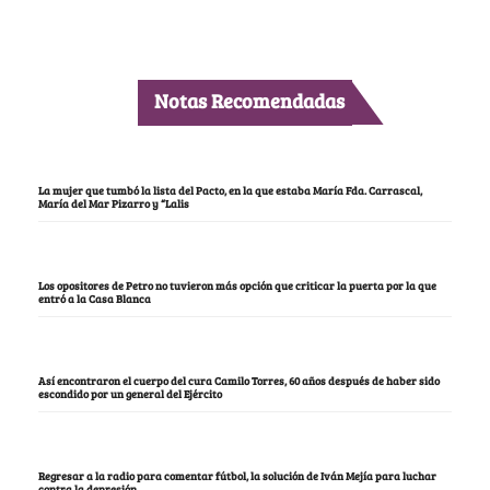
Notas Recomendadas
La mujer que tumbó la lista del Pacto, en la que estaba María Fda. Carrascal,
María del Mar Pizarro y “Lalis
Los opositores de Petro no tuvieron más opción que criticar la puerta por la que
entró a la Casa Blanca
Así encontraron el cuerpo del cura Camilo Torres, 60 años después de haber sido
escondido por un general del Ejército
Regresar a la radio para comentar fútbol, la solución de Iván Mejía para luchar
contra la depresión