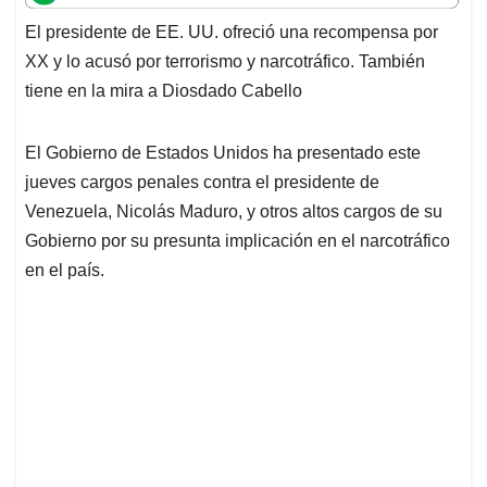
t
e
k
i
e
El presidente de EE. UU. ofreció una recompensa por
s
b
e
l
a
XX y lo acusó por terrorismo y narcotráfico. También
A
o
d
d
p
o
I
s
tiene en la mira a Diosdado Cabello
p
k
n
El Gobierno de Estados Unidos ha presentado este
jueves cargos penales contra el presidente de
Venezuela, Nicolás Maduro, y otros altos cargos de su
Gobierno por su presunta implicación en el narcotráfico
en el país.