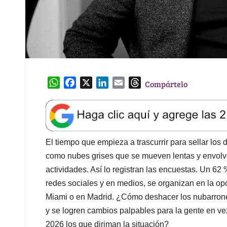
W
F
X
L
E
T
Compártelo
h
a
i
m
h
a
c
n
a
r
t
e
k
i
e
s
b
e
l
a
A
o
d
d
El tiempo que empieza a trascurrir para sellar los 
p
o
I
s
como nubes grises que se mueven lentas y envolve
p
k
n
actividades. Así lo registran las encuestas. Un 62
redes sociales y en medios, se organizan en la o
Miami o en Madrid. ¿Cómo deshacer los nubarrone
y se logren cambios palpables para la gente en ve
2026 los que diriman la situación?