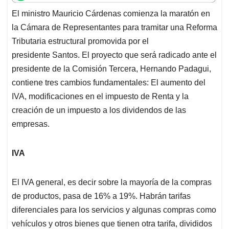
t
e
k
i
e
El ministro Mauricio Cárdenas comienza la maratón en
s
b
e
l
a
la Cámara de Representantes para tramitar una Reforma
A
o
d
d
p
o
I
s
Tributaria estructural promovida por el
p
k
n
presidente Santos. El proyecto que será radicado ante el
presidente de la Comisión Tercera, Hernando Padagui,
contiene tres cambios fundamentales: El aumento del
IVA, modificaciones en el impuesto de Renta y la
creación de un impuesto a los dividendos de las
empresas.
IVA
El IVA general, es decir sobre la mayoría de la compras
de productos, pasa de 16% a 19%. Habrán tarifas
diferenciales para los servicios y algunas compras como
vehículos y otros bienes que tienen otra tarifa, divididos