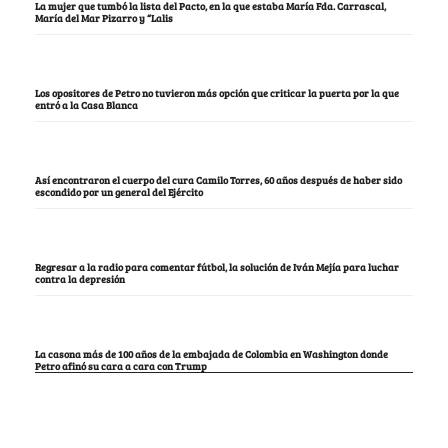
La mujer que tumbó la lista del Pacto, en la que estaba María Fda. Carrascal,
María del Mar Pizarro y “Lalis
Los opositores de Petro no tuvieron más opción que criticar la puerta por la que
entró a la Casa Blanca
Así encontraron el cuerpo del cura Camilo Torres, 60 años después de haber sido
escondido por un general del Ejército
Regresar a la radio para comentar fútbol, la solución de Iván Mejía para luchar
contra la depresión
La casona más de 100 años de la embajada de Colombia en Washington donde
Petro afinó su cara a cara con Trump