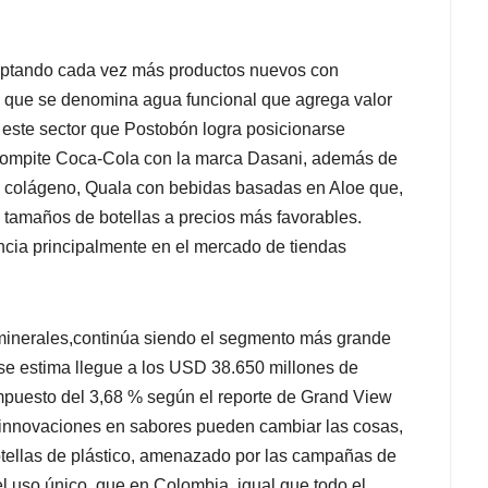
ptando cada vez más productos nuevos con
 lo que se denomina agua funcional que agrega valor
 este sector que Postobón logra posicionarse
compite Coca-Cola con la marca Dasani, además de
 colágeno, Quala con bebidas basadas en Aloe que,
tamaños de botellas a precios más favorables.
cia principalmente en el mercado de tiendas
e minerales,continúa siendo el segmento más grande
se estima llegue a los USD 38.650 millones de
mpuesto del 3,68 % según el reporte de Grand View
 innovaciones en sabores pueden cambiar las cosas,
tellas de plástico, amenazado por las campañas de
el uso único, que en Colombia, igual que todo el