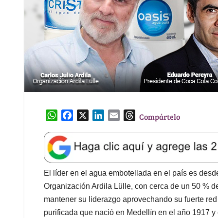
W
F
X
L
E
T
Compártelo
h
a
i
m
h
a
c
n
a
r
t
e
k
i
e
s
b
e
l
a
A
o
d
d
El líder en el agua embotellada en el país es de
p
o
I
s
Organización Ardila Lülle, con cerca de un 50 % 
p
k
n
mantener su liderazgo aprovechando su fuerte red d
purificada que nació en Medellín en el año 1917