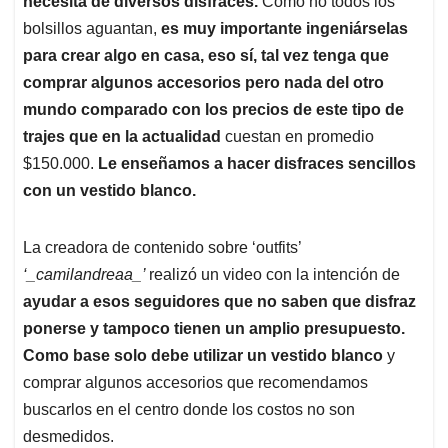
p
o
I
s
necesita de diversos disfraces.
Como no todos los
p
k
n
bolsillos aguantan,
es muy importante ingeniárselas
para crear algo en casa, eso sí, tal vez tenga que
comprar algunos accesorios pero nada del otro
mundo comparado con los precios de este tipo de
trajes que en la actualidad
cuestan en promedio
$150.000.
Le enseñamos a hacer disfraces sencillos
con un vestido blanco.
La creadora de contenido sobre ‘outfits’
‘_camilandreaa_’
realizó un video con la intención de
ayudar a esos seguidores que no saben que disfraz
ponerse y tampoco tienen un amplio presupuesto.
Como base solo debe utilizar un vestido blanco
y
comprar algunos accesorios que recomendamos
buscarlos en el centro donde los costos no son
desmedidos.