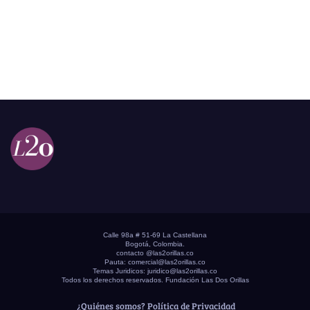
Calle 98a # 51-69 La Castellana
Bogotá, Colombia.
contacto @las2orillas.co
Pauta:
comercial@las2orillas.co
Temas Juridicos:
juridico@las2orillas.co
Todos los derechos reservados. Fundación Las Dos Orillas
¿Quiénes somos?
Política de Privacidad