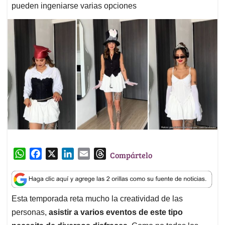
pueden ingeniarse varias opciones
W
F
X
L
E
T
Compártelo
h
a
i
m
h
a
c
n
a
r
t
e
k
i
e
Esta temporada reta mucho la creatividad de las
s
b
e
l
a
personas,
asistir a varios eventos de este tipo
A
o
d
d