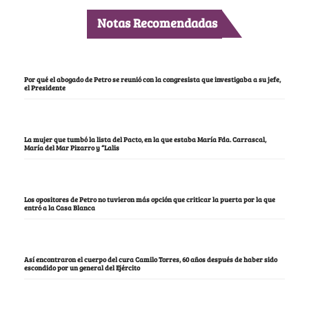
Notas Recomendadas
Por qué el abogado de Petro se reunió con la congresista que investigaba a su jefe,
el Presidente
La mujer que tumbó la lista del Pacto, en la que estaba María Fda. Carrascal,
María del Mar Pizarro y “Lalis
Los opositores de Petro no tuvieron más opción que criticar la puerta por la que
entró a la Casa Blanca
Así encontraron el cuerpo del cura Camilo Torres, 60 años después de haber sido
escondido por un general del Ejército