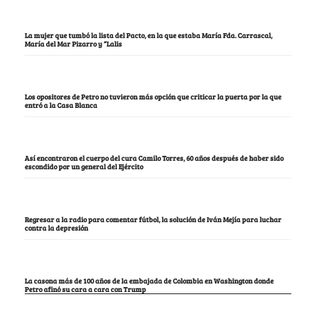
La mujer que tumbó la lista del Pacto, en la que estaba María Fda. Carrascal,
María del Mar Pizarro y “Lalis
Los opositores de Petro no tuvieron más opción que criticar la puerta por la que
entró a la Casa Blanca
Así encontraron el cuerpo del cura Camilo Torres, 60 años después de haber sido
escondido por un general del Ejército
Regresar a la radio para comentar fútbol, la solución de Iván Mejía para luchar
contra la depresión
La casona más de 100 años de la embajada de Colombia en Washington donde
Petro afinó su cara a cara con Trump