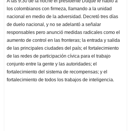
A las 9:30 de la noche el presidente Duque le habló a
s
b
e
l
a
los colombianos con firmeza, llamando a la unidad
A
o
d
d
p
o
I
s
nacional en medio de la adversidad. Decretó tres días
p
k
n
de duelo nacional, y no se adelantó a señalar
responsables pero anunció medidas radicales como el
aumento de control en las fronteras; la entrada y salida
de las principales ciudades del país; el fortalecimiento
de las redes de participación cívica para el trabajo
conjunto entre la gente y las autoridades; el
fortalecimiento del sistema de recompensas; y el
fortalecimiento de todos los trabajos de inteligencia.