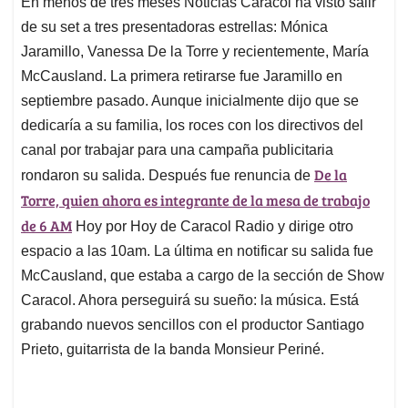
En menos de tres meses Noticias Caracol ha visto salir
s
b
e
l
a
de su set a tres presentadoras estrellas: Mónica
A
o
d
d
p
o
I
s
Jaramillo, Vanessa De la Torre y recientemente, María
p
k
n
McCausland. La primera retirarse fue Jaramillo en
septiembre pasado. Aunque inicialmente dijo que se
dedicaría a su familia, los roces con los directivos del
canal por trabajar para una campaña publicitaria
De la
rondaron su salida. Después fue renuncia de
Torre, quien ahora es integrante de la mesa de trabajo
de 6 AM
Hoy por Hoy de Caracol Radio y dirige otro
espacio a las 10am. La última en notificar su salida fue
McCausland, que estaba a cargo de la sección de Show
Caracol. Ahora perseguirá su sueño: la música. Está
grabando nuevos sencillos con el productor Santiago
Prieto, guitarrista de la banda Monsieur Periné.