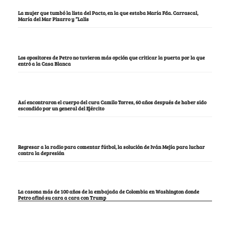
La mujer que tumbó la lista del Pacto, en la que estaba María Fda. Carrascal,
María del Mar Pizarro y “Lalis
Los opositores de Petro no tuvieron más opción que criticar la puerta por la que
entró a la Casa Blanca
Así encontraron el cuerpo del cura Camilo Torres, 60 años después de haber sido
escondido por un general del Ejército
Regresar a la radio para comentar fútbol, la solución de Iván Mejía para luchar
contra la depresión
La casona más de 100 años de la embajada de Colombia en Washington donde
Petro afinó su cara a cara con Trump