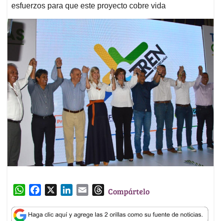
esfuerzos para que este proyecto cobre vida
W
F
X
L
E
T
Compártelo
h
a
i
m
h
a
c
n
a
r