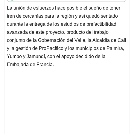
t
e
k
i
e
La unión de esfuerzos hace posible el sueño de tener
s
b
e
l
a
tren de cercanías para la región y así quedó sentado
A
o
d
d
p
o
I
s
durante la entrega de los estudios de prefactibilidad
p
k
n
avanzada de este proyecto, producto del trabajo
conjunto de la Gobernación del Valle, la Alcaldía de Cali
y la gestión de ProPacífico y los municipios de Palmira,
Yumbo y Jamundí, con el apoyo decidido de la
Embajada de Francia.