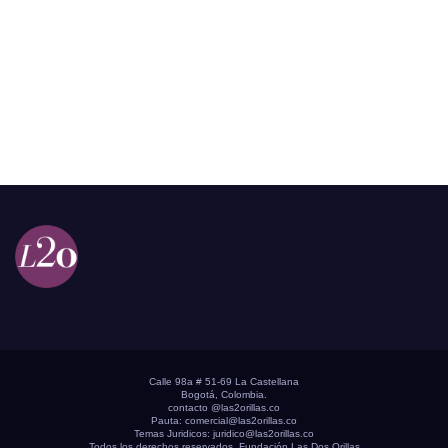
Calle 98a # 51-69 La Castellana
Bogotá, Colombia.
contacto @las2orillas.co
Pauta:
comercial@las2orillas.co
Temas Juridicos:
juridico@las2orillas.co
Todos los derechos reservados. Fundación Las Dos Orillas