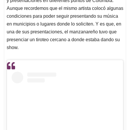
p
o
I
s
y presentaciones en diferentes puntos de Colombia.
p
k
n
Aunque recordemos que el mismo artista colocó algunas
condiciones para poder seguir presentando su música
en municipios o lugares donde lo soliciten. Y es que, en
una de sus presentaciones, el manzanareño tuvo que
presenciar un tiroteo cercano a donde estaba dando su
show.