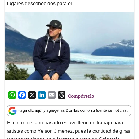
lugares desconocidos para el
W
F
X
L
E
T
Compártelo
h
a
i
m
h
a
c
n
a
r
t
e
k
i
e
El cierre del año pasado estuvo lleno de trabajo para
s
b
e
l
a
artistas como Yeison Jiménez, pues la cantidad de giras
A
o
d
d