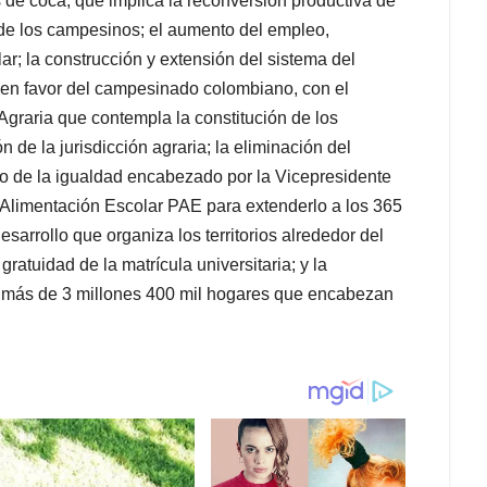
 de coca, que implica la reconversión productiva de
 de los campesinos; el aumento del empleo,
r; la construcción y extensión del sistema del
 en favor del campesinado colombiano, con el
graria que contempla la constitución de los
de la jurisdicción agraria; la eliminación del
terio de la igualdad encabezado por la Vicepresidente
 Alimentación Escolar PAE para extenderlo a los 365
sarrollo que organiza los territorios alrededor del
ratuidad de la matrícula universitaria; y la
r más de 3 millones 400 mil hogares que encabezan