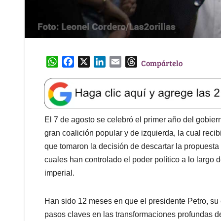
W
F
X
L
E
T
Compártelo
h
a
i
m
h
a
c
n
a
r
t
e
k
i
e
s
b
e
l
a
A
o
d
d
El 7 de agosto se celebró el primer año del gobie
p
o
I
s
gran coalición popular y de izquierda, la cual rec
p
k
n
que tomaron la decisión de descartar la propuesta 
cuales han controlado el poder político a lo largo
imperial.
Han sido 12 meses en que el presidente Petro, su 
pasos claves en las transformaciones profundas de