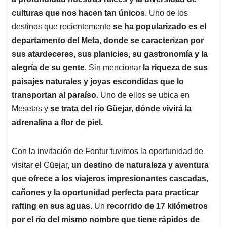
A
o
d
d
p
o
I
s
culturas que nos hacen tan únicos
. Uno de los
p
k
n
destinos que recientemente
se ha popularizado es el
departamento del Meta, donde se caracterizan por
sus atardeceres, sus planicies, su gastronomía y la
alegría de su gente
. Sin mencionar
la riqueza de sus
paisajes naturales y joyas escondidas que lo
transportan al paraíso
. Uno de ellos se ubica en
Mesetas y
se trata del río Güejar, dónde vivirá la
adrenalina a flor de piel.
Con la invitación de Fontur tuvimos la oportunidad de
visitar el Güejar,
un destino de naturaleza y aventura
que ofrece a los viajeros impresionantes cascadas,
cañones y la oportunidad perfecta para practicar
rafting en sus aguas
. Un
recorrido de 17 kilómetros
por el río del mismo nombre que tiene rápidos de