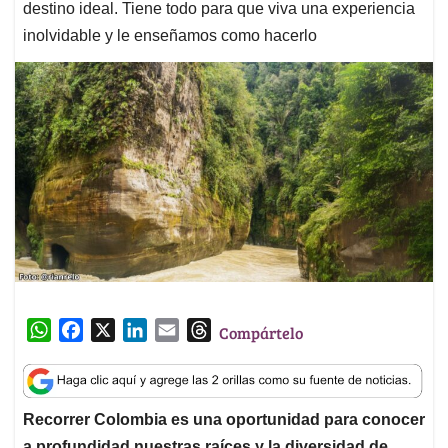
destino ideal. Tiene todo para que viva una experiencia
inolvidable y le enseñamos como hacerlo
W
F
X
L
E
T
Compártelo
h
a
i
m
h
a
c
n
a
r
t
e
k
i
e
Recorrer Colombia es una oportunidad para conocer
s
b
e
l
a
a profundidad nuestras raíces y la diversidad de