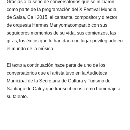
Gracias a la serie de conversatorios que se iniciaron
s
b
e
l
a
como parte de la programación del X Festival Mundial
A
o
d
d
p
o
I
s
de Salsa, Cali 2015, el cantante, compositor y director
p
k
n
de orquesta Hermes Manyomacompartió con sus
seguidores momentos de su vida, sus comienzos, las
giras, los éxitos que le han dado un lugar privilegiado en
el mundo de la música.
El texto a continuación hace parte de uno de los
conversatorios que el artista tuvo en la Audioteca
Municipal de la Secretaria de Cultura y Turismo de
Santiago de Cali y que transcribimos como homenaje a
su talento.