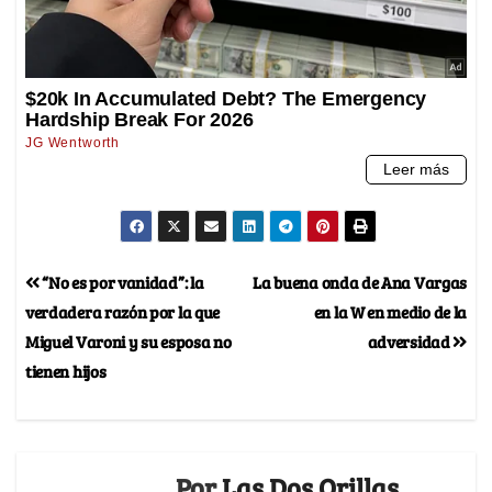
“No es por vanidad”: la
La buena onda de Ana Vargas
verdadera razón por la que
en la W en medio de la
Miguel Varoni y su esposa no
adversidad
tienen hijos
Por
Las Dos Orillas