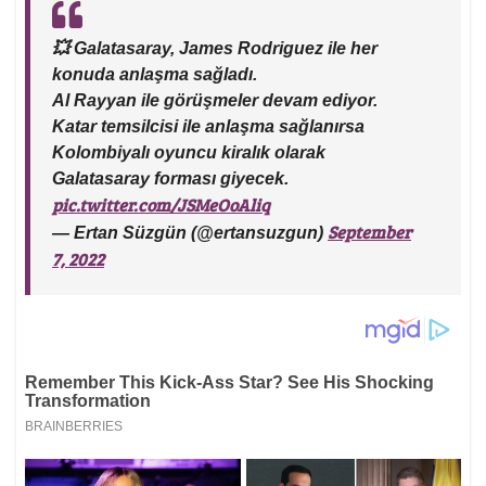
💥 Galatasaray, James Rodriguez ile her
konuda anlaşma sağladı.
Al Rayyan ile görüşmeler devam ediyor.
Katar temsilcisi ile anlaşma sağlanırsa
Kolombiyalı oyuncu kiralık olarak
Galatasaray forması giyecek.
pic.twitter.com/JSMeOoAliq
September
— Ertan Süzgün (@ertansuzgun)
7, 2022