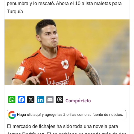
penumbra y lo rescató. Ahora el 10 alista maletas para
Turquía
W
F
X
L
E
T
Compártelo
h
a
i
m
h
a
c
n
a
r
t
e
k
i
e
El mercado de fichajes ha sido toda una novela para
s
b
e
l
a