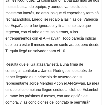
James Rodríguez. El colombiano ha pasado más de dos
A
o
d
d
p
o
I
s
meses buscando equipo, y aunque varios clubes
p
k
n
mostraron interés, no eran los que él esperaba y terminó
rechazandolos. Luego, se regaló a las filas del Valencia
de España pero fue ignorado, y finalmente tuvo que
regresar, con el rabo entre las piernas, a los
entrenamientos con el Al-Rayyan. Todo parecía indicar
que iba a estar 6 meses más en suelo arabe, pero desde
Turquía llegó un salvador para el 10.
Resulta que el Galatasaray está a una firma de
conseguir contratar a James Rodríguez, después de
haber llegado a un principio de acuerdo con su
representante Jorge Mendes y con el Al-Rayyan. La idea
es que el colombiano llegue cedido al club de Estambul
durante los próximos 6 meses, con una opción de
compra, y las condiciones del contrato le permitirán