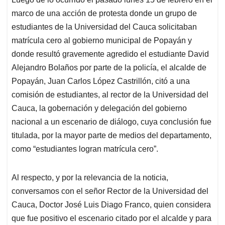
s
b
e
l
a
marco de una acción de protesta donde un grupo de
A
o
d
d
p
o
I
s
estudiantes de la Universidad del Cauca solicitaban
p
k
n
matrícula cero al gobierno municipal de Popayán y
donde resultó gravemente agredido el estudiante David
Alejandro Bolaños por parte de la policía, el alcalde de
Popayán, Juan Carlos López Castrillón, citó a una
comisión de estudiantes, al rector de la Universidad del
Cauca, la gobernación y delegación del gobierno
nacional a un escenario de diálogo, cuya conclusión fue
titulada, por la mayor parte de medios del departamento,
como “estudiantes logran matrícula cero”.
Al respecto, y por la relevancia de la noticia,
conversamos con el señor Rector de la Universidad del
Cauca, Doctor José Luis Diago Franco, quien considera
que fue positivo el escenario citado por el alcalde y para