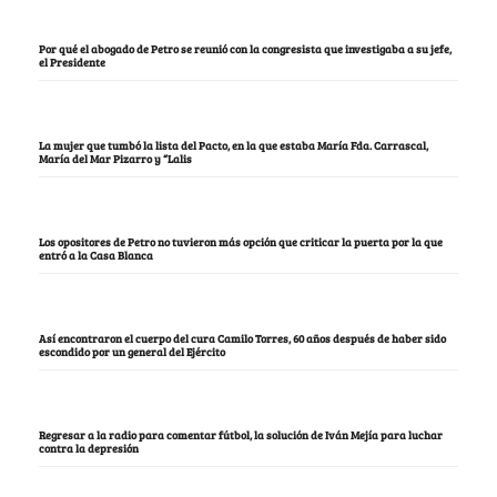
Por qué el abogado de Petro se reunió con la congresista que investigaba a su jefe,
el Presidente
La mujer que tumbó la lista del Pacto, en la que estaba María Fda. Carrascal,
María del Mar Pizarro y “Lalis
Los opositores de Petro no tuvieron más opción que criticar la puerta por la que
entró a la Casa Blanca
Así encontraron el cuerpo del cura Camilo Torres, 60 años después de haber sido
escondido por un general del Ejército
Regresar a la radio para comentar fútbol, la solución de Iván Mejía para luchar
contra la depresión