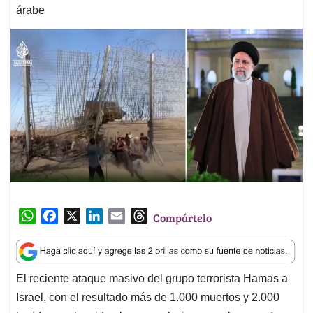
árabe
W
F
X
L
E
T
Compártelo
h
a
i
m
h
a
c
n
a
r
t
e
k
i
e
El reciente ataque masivo del grupo terrorista Hamas a
s
b
e
l
a
Israel, con el resultado más de 1.000 muertos y 2.000
A
o
d
d