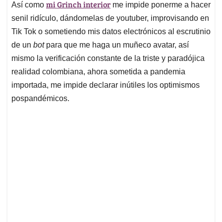
mi Grinch interior
Así como
me impide ponerme a hacer
s
b
e
l
a
A
o
d
d
senil ridículo, dándomelas de youtuber, improvisando en
p
o
I
s
Tik Tok o sometiendo mis datos electrónicos al escrutinio
p
k
n
de un
bot
para que me haga un muñeco avatar, así
mismo la verificación constante de la triste y paradójica
realidad colombiana, ahora sometida a pandemia
importada, me impide declarar inútiles los optimismos
pospandémicos.