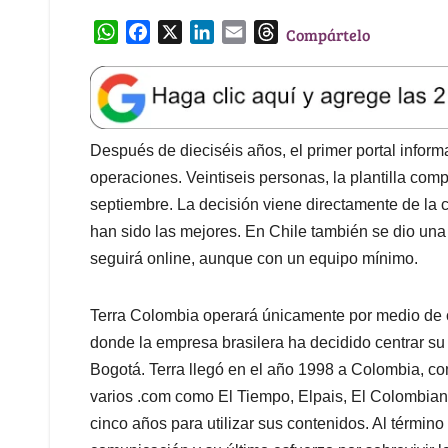
W
F
X
L
E
T
Compártelo
h
a
i
m
h
a
c
n
a
r
t
e
k
i
e
s
b
e
l
a
A
o
d
d
Después de dieciséis años, el primer portal inform
p
o
I
s
operaciones. Veintiseis personas, la plantilla com
p
k
n
septiembre. La decisión viene directamente de la ca
han sido las mejores. En Chile también se dio una
seguirá online, aunque con un equipo mínimo.
Terra Colombia operará únicamente por medio de 
donde la empresa brasilera ha decidido centrar su
Bogotá. Terra llegó en el año 1998 a Colombia, 
varios .com como El Tiempo, Elpais, El Colombian
cinco años para utilizar sus contenidos. Al término