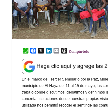
W
F
X
L
E
T
Compártelo
h
a
i
m
h
a
c
n
a
r
t
e
k
i
e
s
b
e
l
a
A
o
d
d
En el marco del Tercer Seminario por la Paz, Miner
p
o
I
s
municipio de El Naya del 11 al 15 de mayo, las c
p
k
n
trabajo donde discutimos, debatimos y definimos la
concretan soluciones desde nuestras propias visio
utilizada nos permitió recoger el sentir de las co