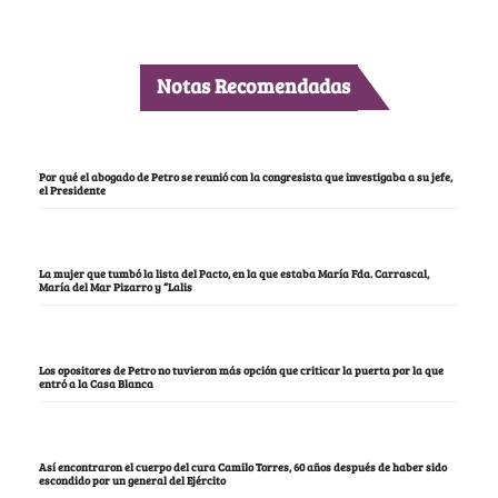
Notas Recomendadas
Por qué el abogado de Petro se reunió con la congresista que investigaba a su jefe,
el Presidente
La mujer que tumbó la lista del Pacto, en la que estaba María Fda. Carrascal,
María del Mar Pizarro y “Lalis
Los opositores de Petro no tuvieron más opción que criticar la puerta por la que
entró a la Casa Blanca
Así encontraron el cuerpo del cura Camilo Torres, 60 años después de haber sido
escondido por un general del Ejército