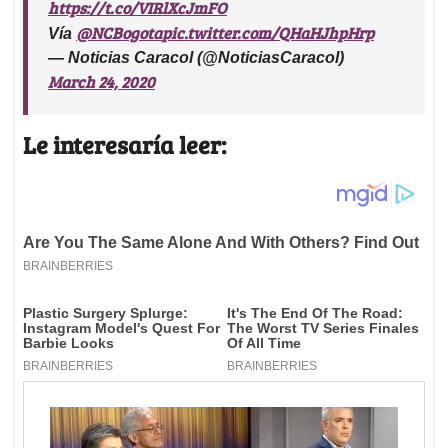
https://t.co/VIRlXcJmFO
@NCBogota
pic.twitter.com/QHaHJhpHrp
Vía
— Noticias Caracol (@NoticiasCaracol)
March 24, 2020
Le interesaría leer: