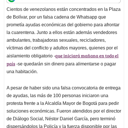
t
e
k
i
e
Cientos de venezolanos están concentrados en la Plaza
s
b
e
l
a
de Bolívar, por un falsa cadena de Whatsapp que
A
o
d
d
p
o
I
s
prometía ayudas económicas del gobierno para afrontar
p
k
n
la cuarentena. Junto a ellos están además vendedores
ambulantes, trabajadoras sexuales, recicladores,
víctimas del conflicto y adultos mayores, quienes por el
que iniciará mañana en todo el
aislamiento obligatorio -
país
-se quedarán sin dinero para alimentarse o pagar
una habitación.
A pesar de haber sido una falsa convocatoria de entrega
de ayudas, las más de 100 personas iniciaron una
protesta frente a la Alcaldía Mayor de Bogotá para pedir
soluciones económicas. Fueron atendidos por el director
de Diálogo Social, Néstor Daniel García, pero terminó
dispersándolos la Policía y la fuerza disponible por las