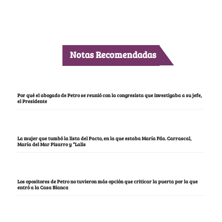
Notas Recomendadas
Por qué el abogado de Petro se reunió con la congresista que investigaba a su jefe,
el Presidente
La mujer que tumbó la lista del Pacto, en la que estaba María Fda. Carrascal,
María del Mar Pizarro y “Lalis
Los opositores de Petro no tuvieron más opción que criticar la puerta por la que
entró a la Casa Blanca