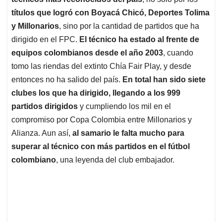
A
o
d
d
p
o
I
s
títulos que logró con Boyacá Chicó, Deportes Tolima
p
k
n
y Millonarios
, sino por la cantidad de partidos que ha
dirigido en el FPC.
El técnico ha estado al frente de
equipos colombianos desde el año 2003
, cuando
tomo las riendas del extinto Chía Fair Play, y desde
entonces no ha salido del país.
En total han sido siete
clubes los que ha dirigido, llegando a los 999
partidos dirigidos
y cumpliendo los mil en el
compromiso por Copa Colombia entre Millonarios y
Alianza. Aun así,
al samario le falta mucho para
superar al técnico con más partidos en el fútbol
colombiano
, una leyenda del club embajador.