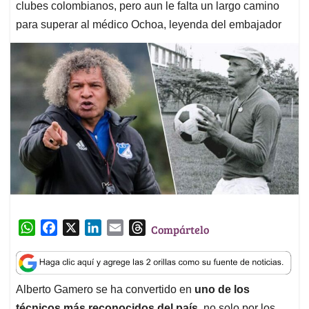
clubes colombianos, pero aun le falta un largo camino
para superar al médico Ochoa, leyenda del embajador
W
F
X
L
E
T
Compártelo
h
a
i
m
h
a
c
n
a
r
t
e
k
i
e
Alberto Gamero se ha convertido en
uno de los
s
b
e
l
a
técnicos más reconocidos del país
, no solo por los