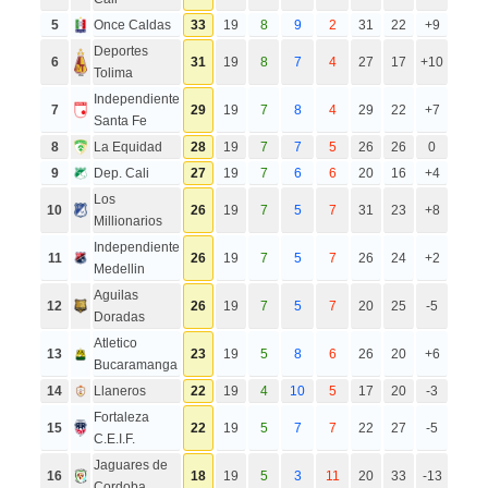
5
Once Caldas
33
19
8
9
2
31
22
+9
Deportes
6
31
19
8
7
4
27
17
+10
Tolima
Independiente
7
29
19
7
8
4
29
22
+7
Santa Fe
8
La Equidad
28
19
7
7
5
26
26
0
9
Dep. Cali
27
19
7
6
6
20
16
+4
Los
10
26
19
7
5
7
31
23
+8
Millionarios
Independiente
11
26
19
7
5
7
26
24
+2
Medellin
Aguilas
12
26
19
7
5
7
20
25
-5
Doradas
Atletico
13
23
19
5
8
6
26
20
+6
Bucaramanga
14
Llaneros
22
19
4
10
5
17
20
-3
Fortaleza
15
22
19
5
7
7
22
27
-5
C.E.I.F.
Jaguares de
16
18
19
5
3
11
20
33
-13
Cordoba