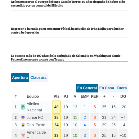
Así encontraron el cuerpo del cura Camilo Torres, 60 años después de haber sido
escondido por un general del Ejército
Regresar a la radio para comentar fútbol, la solución de Iván Mejía para luchar
contra la depresión
La casona más de 100 años de la embajada de Colombia en Washington donde
Petro afinó su cara a cara con Trump
Apertura
Clausura
En General
En Casa
Fuera
#
Equipo
Pts
PJ
V
EMP
PER
+
-
DG
Atletico
1
40
19
13
1
5
35
15
+20
Nacional
2
Junior FC
35
19
11
2
6
31
24
+7
3
Dep. Pasto
34
19
10
4
5
29
25
+4
America de
4
33
19
10
3
6
25
15
+10
Cali