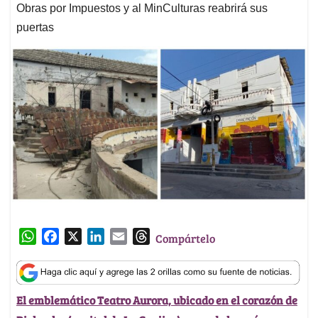
Obras por Impuestos y al MinCulturas reabrirá sus
puertas
W
F
X
L
E
T
Compártelo
h
a
i
m
h
a
c
n
a
r
t
e
k
i
e
El emblemático Teatro Aurora, ubicado en el corazón de
s
b
e
l
a