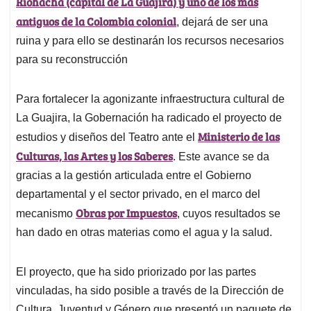
Riohacha (capital de La Guajira) y uno de los más
A
o
d
d
p
o
I
s
antiguos de la Colombia colonial
, dejará de ser una
p
k
n
ruina y para ello se destinarán los recursos necesarios
para su reconstrucción
Para fortalecer la agonizante infraestructura cultural de
La Guajira, la Gobernación ha radicado el proyecto de
Ministerio de las
estudios y diseños del Teatro ante el
Culturas, las Artes y los Saberes
. Este avance se da
gracias a la gestión articulada entre el Gobierno
departamental y el sector privado, en el marco del
Obras por Impuestos
mecanismo
, cuyos resultados se
han dado en otras materias como el agua y la salud.
El proyecto, que ha sido priorizado por las partes
vinculadas, ha sido posible a través de la Dirección de
Cultura, Juventud y Género que presentó un paquete de