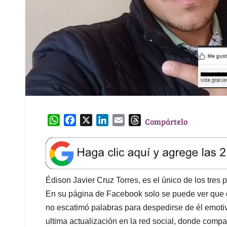
W
F
X
L
E
T
Compártelo
h
a
i
m
h
a
c
n
a
r
t
e
k
i
e
s
b
e
l
a
A
o
d
d
Édison Javier Cruz Torres, es el único de los tres 
p
o
I
s
En su página de Facebook solo se puede ver que 
p
k
n
no escatimó palabras para despedirse de él emo
ultima actualización en la red social, donde compa