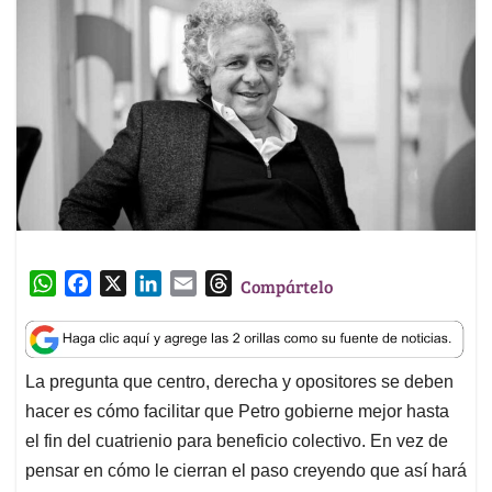
W
F
X
L
E
T
Compártelo
h
a
i
m
h
a
c
n
a
r
t
e
k
i
e
La pregunta que centro, derecha y opositores se deben
s
b
e
l
a
hacer es cómo facilitar que Petro gobierne mejor hasta
A
o
d
d
p
o
I
s
el fin del cuatrienio para beneficio colectivo. En vez de
p
k
n
pensar en cómo le cierran el paso creyendo que así hará