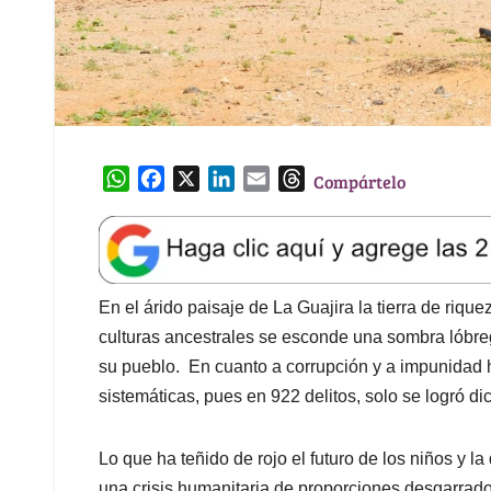
W
F
X
L
E
T
Compártelo
h
a
i
m
h
a
c
n
a
r
t
e
k
i
e
s
b
e
l
a
A
o
d
d
En el árido paisaje de La Guajira la tierra de riq
p
o
I
s
culturas ancestrales se esconde una sombra lóbre
p
k
n
su pueblo. En cuanto a corrupción y a impunidad 
sistemáticas, pues en 922 delitos, solo se logró d
Lo que ha teñido de rojo el futuro de los niños y 
una crisis humanitaria de proporciones desgarradora