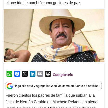
el presidente nombró como gestores de paz
W
F
X
L
E
T
Compártelo
h
a
i
m
h
a
c
n
a
r
t
e
k
i
e
Fueron cientos los padres de familia que subían a la
s
b
e
l
a
finca de Hernán Giraldo en Machete Pelado, en plena
A
o
d
d