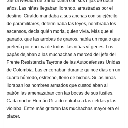
p
o
I
s
Sierra Nevada de Santa Marta con sus hijas de doce
p
k
n
años. Las niñas llegaban llorando, arrastradas por el
destino. Giraldo mandaba a sus anchas con su ejército
de paramilitares, determinaba las leyes, nombraba los
ascensos, decía quién moría, quien vivía. Más que el
ganado, que las arrobas de granos, había un regalo que
prefería por encima de todos: las niñas vírgenes. Los
papás dejaban a las muchachas a merced del jefe del
Frente Resistencia Tayrona de las Autodefensas Unidas
de Colombia. Las encerraban durante quince días en un
cuarto húmedo, estrecho, lleno de bichos. Si las niñas
lloraban los hombres armados que custodiaban al
patrón las amenazaban con las bocas de sus fusiles.
Cada noche Hernán Giraldo entraba a las celdas y las
violaba. Entre más gritaran las muchachas mayor era el
placer.