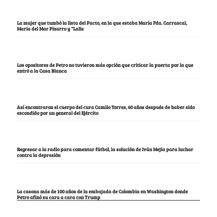
La mujer que tumbó la lista del Pacto, en la que estaba María Fda. Carrascal,
María del Mar Pizarro y “Lalis
Los opositores de Petro no tuvieron más opción que criticar la puerta por la que
entró a la Casa Blanca
Así encontraron el cuerpo del cura Camilo Torres, 60 años después de haber sido
escondido por un general del Ejército
Regresar a la radio para comentar fútbol, la solución de Iván Mejía para luchar
contra la depresión
La casona más de 100 años de la embajada de Colombia en Washington donde
Petro afinó su cara a cara con Trump