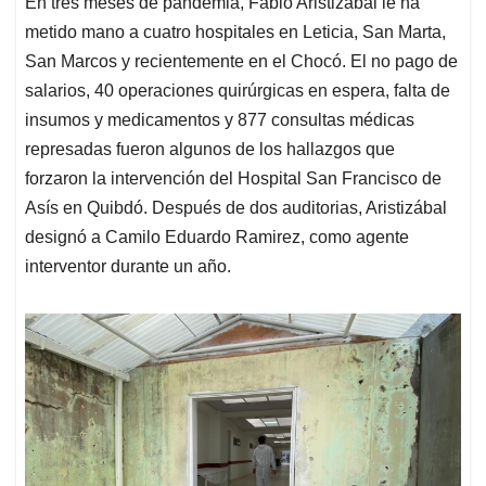
En tres meses de pandemia, Fabio Aristizábal le ha
s
b
e
l
a
metido mano a cuatro hospitales en Leticia, San Marta,
A
o
d
d
p
o
I
s
San Marcos y recientemente en el Chocó. El no pago de
p
k
n
salarios, 40 operaciones quirúrgicas en espera, falta de
insumos y medicamentos y 877 consultas médicas
represadas fueron algunos de los hallazgos que
forzaron la intervención del Hospital San Francisco de
Asís en Quibdó. Después de dos auditorias, Aristizábal
designó a Camilo Eduardo Ramirez, como agente
interventor durante un año.