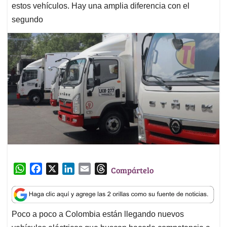
estos vehículos. Hay una amplia diferencia con el
segundo
W
F
X
L
E
T
Compártelo
h
a
i
m
h
a
c
n
a
r
t
e
k
i
e
Poco a poco a Colombia están llegando nuevos
s
b
e
l
a