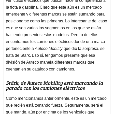
vehículos eléctricos que buscan hacerle competencia a
A
o
d
d
p
o
I
s
la flota a gasolina. Claro que este aún es un mercado
p
k
n
emergente y diferentes marcas se están sumando para
posicionarse como las primeras. Lo interesante del caso
es que son varios los segmentos en los que se están
haciendo presentes estos modelos. Dentro de ellos
encontramos los camiones eléctricos donde una marca
perteneciente a
Auteco Mobility
que dio la sorpresa, se
trata de Stärk. Eso sí, tengamos presente que esa
división de Auteco maneja diferentes marcas que
cuentan en su catálogo con camiones.
Stärk, de Auteco Mobility está marcando la
parada con los camiones eléctricos
Como mencionamos anteriormente, este es un mercado
que recién está tomando fuerza. Seguramente, será el
que mande, aún por encima de los vehículos que