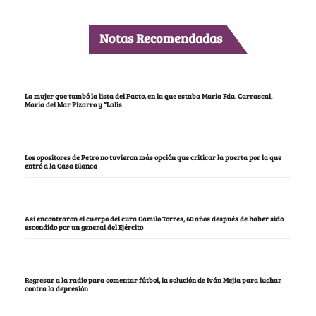
Notas Recomendadas
La mujer que tumbó la lista del Pacto, en la que estaba María Fda. Carrascal,
María del Mar Pizarro y “Lalis
Los opositores de Petro no tuvieron más opción que criticar la puerta por la que
entró a la Casa Blanca
Así encontraron el cuerpo del cura Camilo Torres, 60 años después de haber sido
escondido por un general del Ejército
Regresar a la radio para comentar fútbol, la solución de Iván Mejía para luchar
contra la depresión