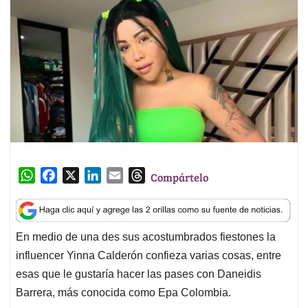
W
F
X
L
E
T
Compártelo
h
a
i
m
h
a
c
n
a
r
t
e
k
i
e
En medio de una des sus acostumbrados fiestones la
s
b
e
l
a
influencer Yinna Calderón confieza varias cosas, entre
A
o
d
d
p
o
I
s
esas que le gustaría hacer las pases con Daneidis
p
k
n
Barrera, más conocida como Epa Colombia.