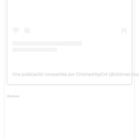
Una publicación compartida por ChismesHoyCol (@chismes.hoy
Anuncios.