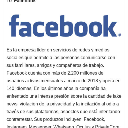
10. Facebook
s
b
e
l
a
A
o
d
d
p
o
I
s
p
k
n
Es la empresa líder en servicios de redes y medios
sociales que permite a las personas comunicarse con
sus familiares, amigos y compañeros de trabajo.
Facebook cuenta con más de 2.200 millones de
usuarios activos mensuales a marzo de 2018 y opera en
140 idiomas. En los últimos años la compañía ha
enfrentado una intensa presión sobre la cantidad de fake
news, violación de la privacidad y la incitación al odio a
través de sus plataformas, aspectos que está intentando
contrarrestar. Sus productos incluyen: Facebook,
Instagram, Messenger, Whatsapp, Oculus y PrivateCore.