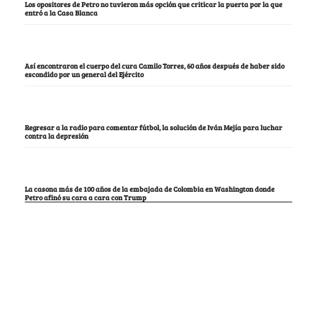
Los opositores de Petro no tuvieron más opción que criticar la puerta por la que
entró a la Casa Blanca
Así encontraron el cuerpo del cura Camilo Torres, 60 años después de haber sido
escondido por un general del Ejército
Regresar a la radio para comentar fútbol, la solución de Iván Mejía para luchar
contra la depresión
La casona más de 100 años de la embajada de Colombia en Washington donde
Petro afinó su cara a cara con Trump