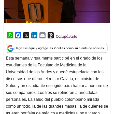
W
F
X
L
E
T
Compártelo
h
a
i
m
h
a
c
n
a
r
t
e
k
i
e
Esta semana virtualmente participé en el grado de los
s
b
e
l
a
estudiantes de la Facultad de Medicina de la
A
o
d
d
p
o
I
s
Universidad de los Andes y quedé estupefacta con los
p
k
n
discursos que dieron el rector Gaviria, el ministro de
Salud y un estudiante escogido para hablar a nombre de
sus compañeros. Los tres se refirieron a anécdotas
personales. La salud del pueblo colombiano mirada
como un todo, la de las grandes masas, la de quienes se
mueren por falta de médico y medicinas, no tuvieron