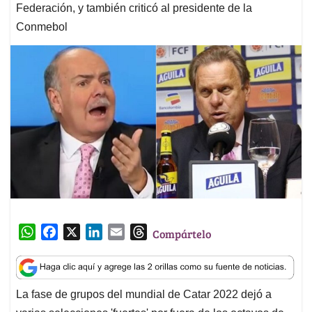
Federación, y también criticó al presidente de la
Conmebol
W
F
X
L
E
T
Compártelo
h
a
i
m
h
a
c
n
a
r
t
e
k
i
e
La fase de grupos del mundial de Catar 2022 dejó a
s
b
e
l
a