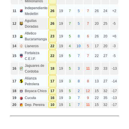
Millionarios
Independiente
11
26
19
7
5
7
26
24
+2
Medellin
Aguilas
12
26
19
7
5
7
20
25
-5
Doradas
Atletico
13
23
19
5
8
6
26
20
+6
Bucaramanga
14
Llaneros
22
19
4
10
5
17
20
-3
Fortaleza
15
22
19
5
7
7
22
27
-5
C.E.I.F.
Jaguares de
16
18
19
5
3
11
20
33
-13
Cordoba
Alianza
17
17
19
3
8
8
13
27
-14
Petrolera
18
Boyaca Chico
17
19
5
2
12
15
32
-17
19
Cucuta
16
19
3
7
9
22
35
-13
20
Dep. Pereira
10
19
1
7
11
15
32
-17