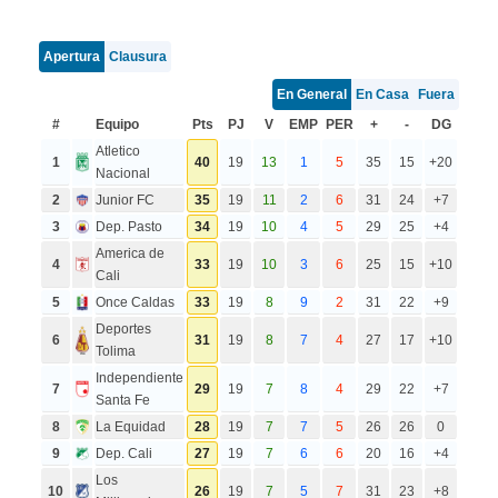
Apertura
Clausura
En General
En Casa
Fuera
#
Equipo
Pts
PJ
V
EMP
PER
+
-
DG
Atletico
1
40
19
13
1
5
35
15
+20
Nacional
2
Junior FC
35
19
11
2
6
31
24
+7
3
Dep. Pasto
34
19
10
4
5
29
25
+4
America de
4
33
19
10
3
6
25
15
+10
Cali
5
Once Caldas
33
19
8
9
2
31
22
+9
Deportes
6
31
19
8
7
4
27
17
+10
Tolima
Independiente
7
29
19
7
8
4
29
22
+7
Santa Fe
8
La Equidad
28
19
7
7
5
26
26
0
9
Dep. Cali
27
19
7
6
6
20
16
+4
Los
10
26
19
7
5
7
31
23
+8