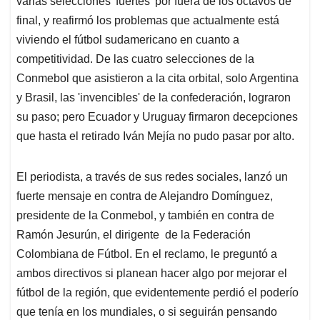
varias selecciones 'fuertes' por fuera de los octavos de
A
o
d
d
p
o
I
s
final, y reafirmó los problemas que actualmente está
p
k
n
viviendo el fútbol sudamericano en cuanto a
competitividad. De las cuatro selecciones de la
Conmebol que asistieron a la cita orbital, solo Argentina
y Brasil, las 'invencibles' de la confederación, lograron
su paso; pero Ecuador y Uruguay firmaron decepciones
que hasta el retirado Iván Mejía no pudo pasar por alto.
El periodista, a través de sus redes sociales, lanzó un
fuerte mensaje en contra de Alejandro Domínguez,
presidente de la Conmebol, y también en contra de
Ramón Jesurún, el dirigente de la Federación
Colombiana de Fútbol. En el reclamo, le preguntó a
ambos directivos si planean hacer algo por mejorar el
fútbol de la región, que evidentemente perdió el poderío
que tenía en los mundiales, o si seguirán pensando