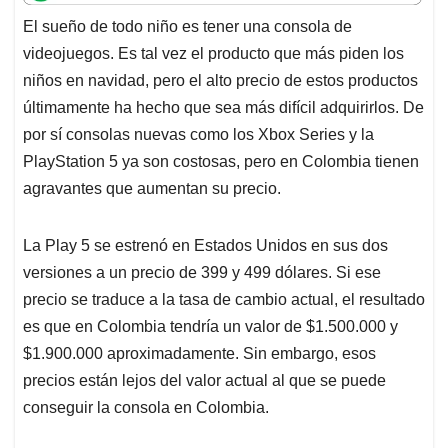
t
e
k
i
e
El sueño de todo niño es tener una consola de
s
b
e
l
a
videojuegos. Es tal vez el producto que más piden los
A
o
d
d
p
o
I
s
niños en navidad, pero el alto precio de estos productos
p
k
n
últimamente ha hecho que sea más difícil adquirirlos. De
por sí consolas nuevas como los Xbox Series y la
PlayStation 5 ya son costosas, pero en Colombia tienen
agravantes que aumentan su precio.
La Play 5 se estrenó en Estados Unidos en sus dos
versiones a un precio de 399 y 499 dólares. Si ese
precio se traduce a la tasa de cambio actual, el resultado
es que en Colombia tendría un valor de $1.500.000 y
$1.900.000 aproximadamente. Sin embargo, esos
precios están lejos del valor actual al que se puede
conseguir la consola en Colombia.