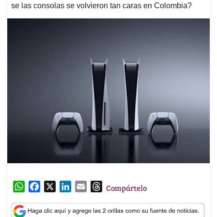
se las consolas se volvieron tan caras en Colombia?
W
F
X
L
E
T
Compártelo
h
a
i
m
h
a
c
n
a
r