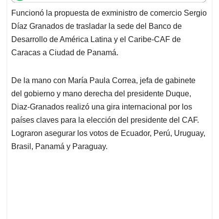
t
e
k
i
e
Funcionó la propuesta de exministro de comercio Sergio
s
b
e
l
a
Díaz Granados de trasladar la sede del Banco de
A
o
d
d
p
o
I
s
Desarrollo de América Latina y el Caribe-CAF de
p
k
n
Caracas a Ciudad de Panamá.
De la mano con María Paula Correa, jefa de gabinete
del gobierno y mano derecha del presidente Duque,
Diaz-Granados realizó una gira internacional por los
países claves para la elección del presidente del CAF.
Lograron asegurar los votos de Ecuador, Perú, Uruguay,
Brasil, Panamá y Paraguay.