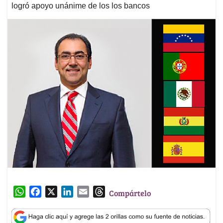
logró apoyo unánime de los los bancos
W
F
X
L
E
T
Compártelo
h
a
i
m
h
a
c
n
a
r