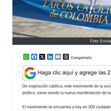
Foto: Envia
W
F
X
L
E
T
Compártelo
h
a
i
m
h
a
c
n
a
r
t
e
k
i
e
s
b
e
l
a
A
o
d
d
De inspiración católica, este movimiento de la soc
p
o
I
s
político, viene siendo la nueva manifestación de 
p
k
n
El movimiento se encuentra a hoy en 300 ciudades