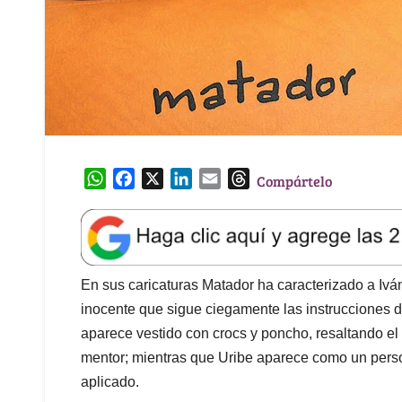
W
F
X
L
E
T
Compártelo
h
a
i
m
h
a
c
n
a
r
t
e
k
i
e
s
b
e
l
a
A
o
d
d
En sus caricaturas Matador ha caracterizado a I
p
o
I
s
inocente que sigue ciegamente las instrucciones de
p
k
n
aparece vestido con crocs y poncho, resaltando e
mentor; mientras que Uribe aparece como un pers
aplicado.