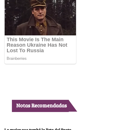
Notas Recomendadas
La mujer que tumbó la lista del Pacto,