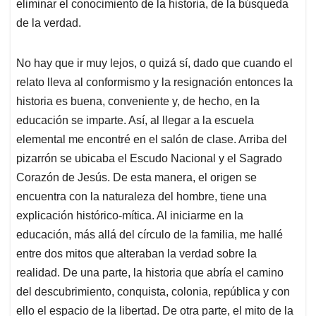
eliminar el conocimiento de la historia, de la búsqueda
A
o
d
d
p
o
I
s
de la verdad.
p
k
n
No hay que ir muy lejos, o quizá sí, dado que cuando el
relato lleva al conformismo y la resignación entonces la
historia es buena, conveniente y, de hecho, en la
educación se imparte. Así, al llegar a la escuela
elemental me encontré en el salón de clase. Arriba del
pizarrón se ubicaba el Escudo Nacional y el Sagrado
Corazón de Jesús. De esta manera, el origen se
encuentra con la naturaleza del hombre, tiene una
explicación histórico-mítica. Al iniciarme en la
educación, más allá del círculo de la familia, me hallé
entre dos mitos que alteraban la verdad sobre la
realidad. De una parte, la historia que abría el camino
del descubrimiento, conquista, colonia, república y con
ello el espacio de la libertad. De otra parte, el mito de la