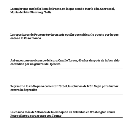
La mujer que tumbó la lista del Pacto, en la que estaba María Fda. Carrascal,
María del Mar Pizarro y “Lalis
Los opositores de Petro no tuvieron más opción que criticar la puerta por la que
entró a la Casa Blanca
Así encontraron el cuerpo del cura Camilo Torres, 60 años después de haber sido
escondido por un general del Ejército
Regresar a la radio para comentar fútbol, la solución de Iván Mejía para luchar
contra la depresión
La casona más de 100 años de la embajada de Colombia en Washington donde
Petro afinó su cara a cara con Trump