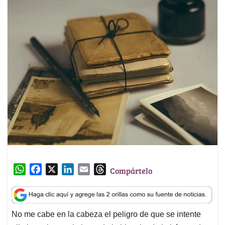
W
F
X
L
E
T
Compártelo
h
a
i
m
h
a
c
n
a
r
t
e
k
i
e
No me cabe en la cabeza el peligro de que se intente
s
b
e
l
a