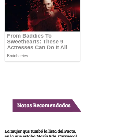
Notas Recomendadas
La mujer que tumbó la lista del Pacto,
en la que estaba María Fda. Carrascal,