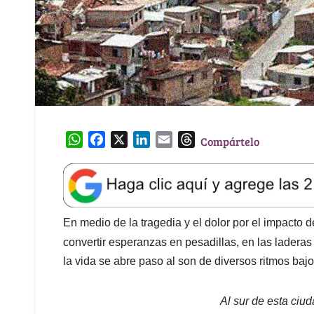
W
F
X
L
E
T
Compártelo
h
a
i
m
h
a
c
n
a
r
t
e
k
i
e
s
b
e
l
a
A
o
d
d
En medio de la tragedia y el dolor por el impacto d
p
o
I
s
convertir esperanzas en pesadillas, en las ladera
p
k
n
la vida se abre paso al son de diversos ritmos bajo 
Al sur de esta ciud