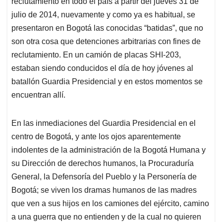
reclutamiento en todo el país a partir del jueves 31 de
A
o
d
d
p
o
I
s
julio de 2014, nuevamente y como ya es habitual, se
p
k
n
presentaron en Bogotá las conocidas “batidas”, que no
son otra cosa que detenciones arbitrarias con fines de
reclutamiento. En un camión de placas SHI-203,
estaban siendo conducidos el día de hoy jóvenes al
batallón Guardia Presidencial y en estos momentos se
encuentran allí.
En las inmediaciones del Guardia Presidencial en el
centro de Bogotá, y ante los ojos aparentemente
indolentes de la administración de la Bogotá Humana y
su Dirección de derechos humanos, la Procuraduría
General, la Defensoría del Pueblo y la Personería de
Bogotá; se viven los dramas humanos de las madres
que ven a sus hijos en los camiones del ejército, camino
a una guerra que no entienden y de la cual no quieren