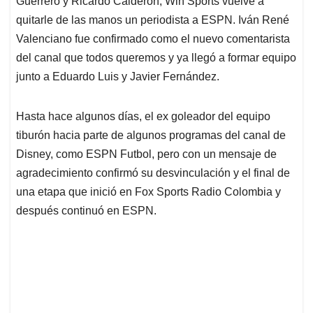
p
o
I
s
Guerrero y Ricardo Calderon, Win Sports vuelve a
p
k
n
quitarle de las manos un periodista a ESPN. Iván René
Valenciano fue confirmado como el nuevo comentarista
del canal que todos queremos y ya llegó a formar equipo
junto a Eduardo Luis y Javier Fernández.
Hasta hace algunos días, el ex goleador del equipo
tiburón hacia parte de algunos programas del canal de
Disney, como ESPN Futbol, pero con un mensaje de
agradecimiento confirmó su desvinculación y el final de
una etapa que inició en Fox Sports Radio Colombia y
después continuó en ESPN.