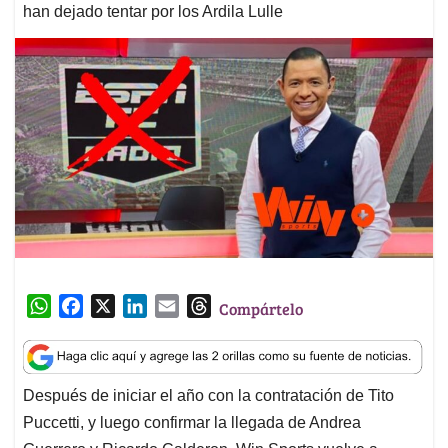
han dejado tentar por los Ardila Lulle
W
F
X
L
E
T
Compártelo
h
a
i
m
h
a
c
n
a
r
t
e
k
i
e
Después de iniciar el año con la contratación de Tito
s
b
e
l
a
Puccetti, y luego confirmar la llegada de Andrea
A
o
d
d