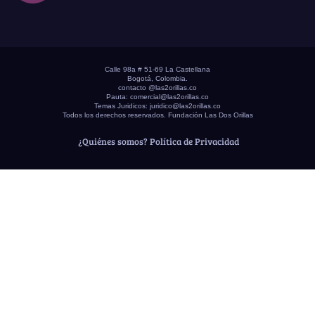
Calle 98a # 51-69 La Castellana
Bogotá, Colombia.
contacto @las2orillas.co
Pauta:
comercial@las2orillas.co
Temas Juridicos:
juridico@las2orillas.co
Todos los derechos reservados. Fundación Las Dos Orillas
¿Quiénes somos?
Política de Privacidad