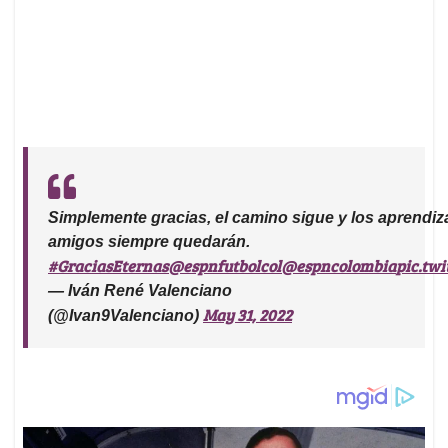
Simplemente gracias, el camino sigue y los aprendiz
amigos siempre quedarán.
#GraciasEternas
@espnfutbolcol
@espncolombia
pic.tw
— Iván René Valenciano
May 31, 2022
(@Ivan9Valenciano)