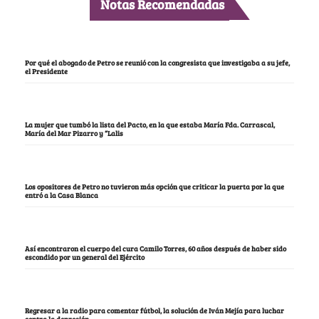
Notas Recomendadas
Por qué el abogado de Petro se reunió con la congresista que investigaba a su jefe,
el Presidente
La mujer que tumbó la lista del Pacto, en la que estaba María Fda. Carrascal,
María del Mar Pizarro y “Lalis
Los opositores de Petro no tuvieron más opción que criticar la puerta por la que
entró a la Casa Blanca
Así encontraron el cuerpo del cura Camilo Torres, 60 años después de haber sido
escondido por un general del Ejército
Regresar a la radio para comentar fútbol, la solución de Iván Mejía para luchar