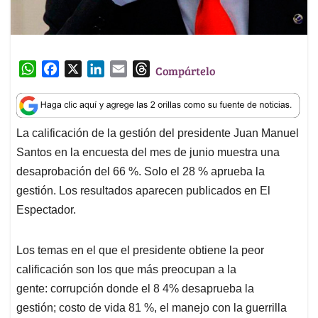
W
F
X
L
E
T
Compártelo
h
a
i
m
h
a
c
n
a
r
t
e
k
i
e
La calificación de la gestión del presidente Juan Manuel
s
b
e
l
a
Santos en la encuesta del mes de junio muestra una
A
o
d
d
p
o
I
s
desaprobación del 66 %. Solo el 28 % aprueba la
p
k
n
gestión. Los resultados aparecen publicados en El
Espectador.
Los temas en el que el presidente obtiene la peor
calificación son los que más preocupan a la
gente: corrupción donde el 8 4% desaprueba la
gestión; costo de vida 81 %, el manejo con la guerrilla