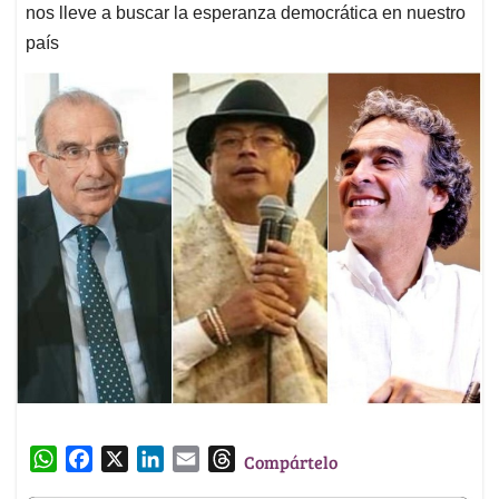
nos lleve a buscar la esperanza democrática en nuestro
país
W
F
X
L
E
T
Compártelo
h
a
i
m
h