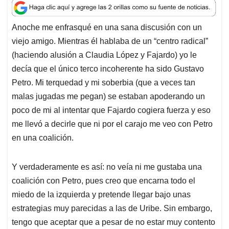
a
c
n
a
r
t
e
k
i
e
Anoche me enfrasqué en una sana discusión con un
s
b
e
l
a
viejo amigo. Mientras él hablaba de un “centro radical”
A
o
d
d
p
o
I
s
(haciendo alusión a Claudia López y Fajardo) yo le
p
k
n
decía que el único terco incoherente ha sido Gustavo
Petro. Mi terquedad y mi soberbia (que a veces tan
malas jugadas me pegan) se estaban apoderando un
poco de mi al intentar que Fajardo cogiera fuerza y eso
me llevó a decirle que ni por el carajo me veo con Petro
en una coalición.
Y verdaderamente es así: no veía ni me gustaba una
coalición con Petro, pues creo que encarna todo el
miedo de la izquierda y pretende llegar bajo unas
estrategias muy parecidas a las de Uribe. Sin embargo,
tengo que aceptar que a pesar de no estar muy contento