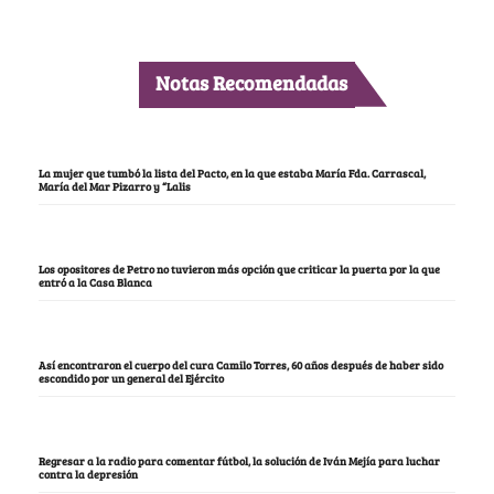
Notas Recomendadas
La mujer que tumbó la lista del Pacto, en la que estaba María Fda. Carrascal,
María del Mar Pizarro y “Lalis
Los opositores de Petro no tuvieron más opción que criticar la puerta por la que
entró a la Casa Blanca
Así encontraron el cuerpo del cura Camilo Torres, 60 años después de haber sido
escondido por un general del Ejército
Regresar a la radio para comentar fútbol, la solución de Iván Mejía para luchar
contra la depresión