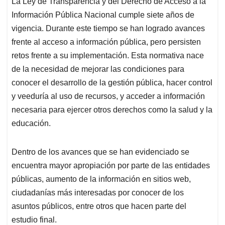
La Ley de Transparencia y del Derecho de Acceso a la
s
b
e
l
a
Información Pública Nacional cumple siete años de
A
o
d
d
p
o
I
s
vigencia. Durante este tiempo se han logrado avances
p
k
n
frente al acceso a información pública, pero persisten
retos frente a su implementación. Esta normativa nace
de la necesidad de mejorar las condiciones para
conocer el desarrollo de la gestión pública, hacer control
y veeduría al uso de recursos, y acceder a información
necesaria para ejercer otros derechos como la salud y la
educación.
Dentro de los avances que se han evidenciado se
encuentra mayor apropiación por parte de las entidades
públicas, aumento de la información en sitios web,
ciudadanías más interesadas por conocer de los
asuntos públicos, entre otros que hacen parte del
estudio final.