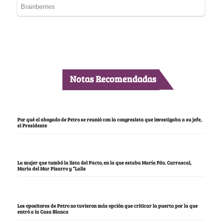
Notas Recomendadas
Por qué el abogado de Petro se reunió con la congresista que investigaba a su jefe,
el Presidente
La mujer que tumbó la lista del Pacto, en la que estaba María Fda. Carrascal,
María del Mar Pizarro y “Lalis
Los opositores de Petro no tuvieron más opción que criticar la puerta por la que
entró a la Casa Blanca